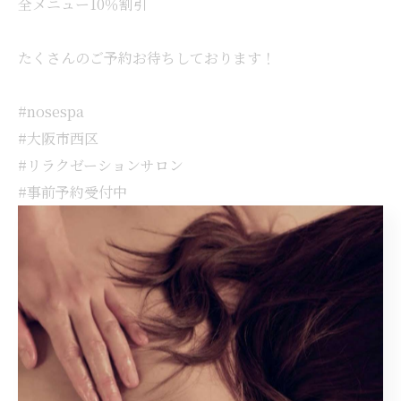
全メニュー10％割引
たくさんのご予約お待ちしております！
#nosespa
#大阪市西区
#リラクゼーションサロン
#事前予約受付中
< 前のページ
一覧に戻る
次のページ >