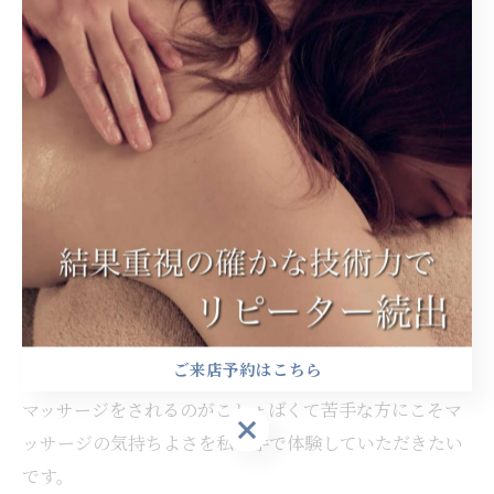
お客様の緊張を取り除くために、店内環境・施術前カウ
ンセリングの配慮を徹底しております。
お客様には私という人間を知っていただき、気楽に話し
やすい関係を築いていきたいです。
どうぞご自由に癒されてください
お身体を労わりながら、圧の力加減を変えていく施術が
得意です。
凝り具合によってソフトタッチで包み込む箇所もあれ
ば、しっかり凝りを捉えていく箇所など見極めながら施
ご来店予約はこちら
術します。
マッサージをされるのがこしょばくて苦手な方にこそマ
ご来店予約はこちら
ッサージの気持ちよさを私の手で体験していただきたい
です。