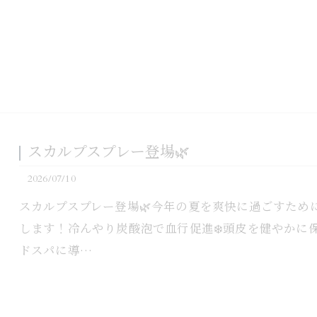
スカルプスプレー登場🌿‬
2026/07/10
スカルプスプレー登場🌿‬今年の夏を爽快に過ごすた
します！冷んやり炭酸泡で血行促進❄️頭皮を健やかに
ドスパに導…