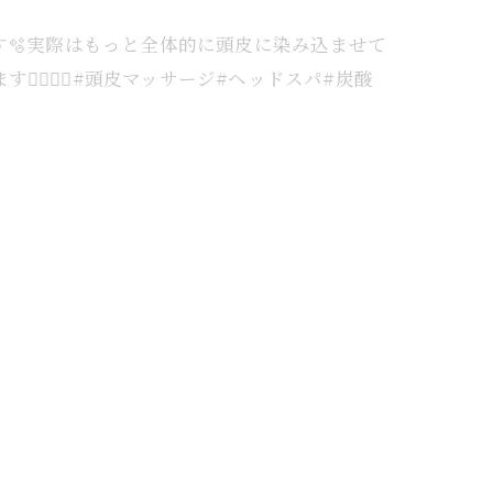
🫧⁡実際はもっと全体的に頭皮に染み込ませて
‍♀️✨️⁡#頭皮マッサージ#ヘッドスパ#炭酸