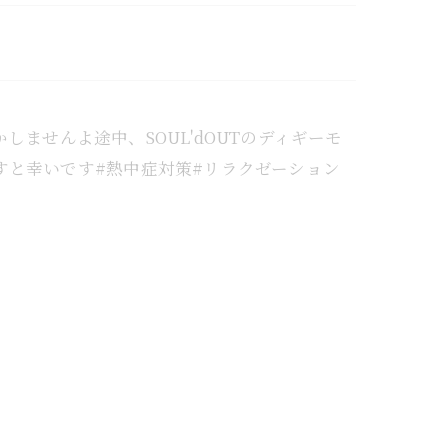
しませんよ途中、SOUL'dOUTのディギーモ
と幸いです⁡#熱中症対策#リラクゼーション