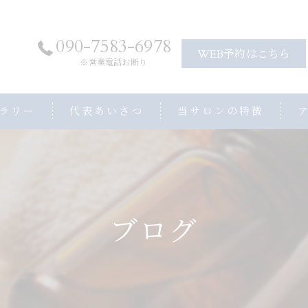
090-7583-6978
WEB予約はこちら
※営業電話お断り
ラリー
代表あいさつ
当サロンの特徴
アロママッサージ
ヘッドスパ
ストレッチ
ブログ
プライベートサロン
子連れ