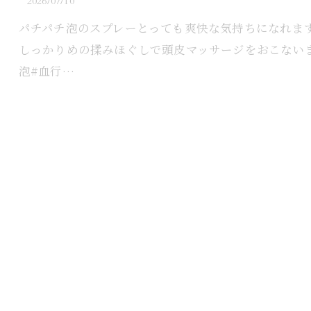
2026/07/10
パチパチ泡のスプレーとっても爽快な気持ちになれます
しっかりめの揉みほぐしで頭皮マッサージをおこないます💆
泡#血行…