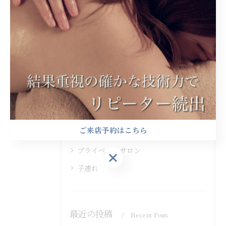
< 前のページ
一覧に戻る
次のページ >
カテゴリー
Categories
全てのカテゴリー
ヘッドスパ
アロママッサージ
ご来店予約はこちら
ストレッチ
プライベートサロン
ご来店予約はこちら
子連れ
最近の投稿
Recent Posts