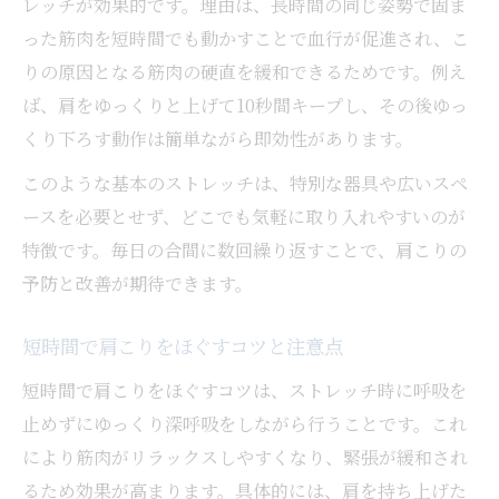
レッチが効果的です。理由は、長時間の同じ姿勢で固ま
ント
った筋肉を短時間でも動かすことで血行が促進され、こ
首や肩の可動域で肩こりの重症度を判断す
りの原因となる筋肉の硬直を緩和できるためです。例え
る
ば、肩をゆっくりと上げて10秒間キープし、その後ゆっ
肩こりセルフチェックの注意点と判断基準
くり下ろす動作は簡単ながら即効性があります。
ひどい肩こりの原因と緩和のコツを解説
このような基本のストレッチは、特別な器具や広いスペ
ひどい肩こりの主な原因と緩和策を知ろう
ースを必要とせず、どこでも気軽に取り入れやすいのが
肩こりが悪化する生活習慣と見直しポイン
特徴です。毎日の合間に数回繰り返すことで、肩こりの
ト
予防と改善が期待できます。
肩こり緩和に役立つマッサージのコツとは
短時間で肩こりをほぐすコツと注意点
ひどい肩こり解消グッズの効果的な使い方
短時間で肩こりをほぐすコツは、ストレッチ時に呼吸を
肩こりを一瞬で治す方法の真実と注意点
止めずにゆっくり深呼吸をしながら行うことです。これ
一瞬でできる肩こり緩和の最新アプローチ
により筋肉がリラックスしやすくなり、緊張が緩和され
肩こりを一瞬で楽にする最新の方法まとめ
るため効果が高まります。具体的には、肩を持ち上げた