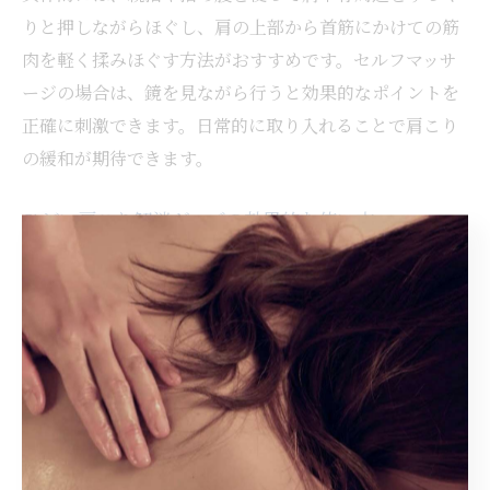
りと押しながらほぐし、肩の上部から首筋にかけての筋
肉を軽く揉みほぐす方法がおすすめです。セルフマッサ
ージの場合は、鏡を見ながら行うと効果的なポイントを
正確に刺激できます。日常的に取り入れることで肩こり
の緩和が期待できます。
ひどい肩こり解消グッズの効果的な使い方
ひどい肩こり解消グッズは、筋肉を温めたりほぐしたり
することで肩こり緩和に役立ちますが、効果を最大限に
引き出すには正しい使い方が重要です。温熱パッドやマ
ッサージローラーなどは、使用前に肩周りを軽くストレ
ッチすることで血流が良くなり効果が高まります。
また、使用時間は一回あたり15分程度を目安にし、長時
間の使用は肌トラブルや筋肉疲労を招く恐れがあるため