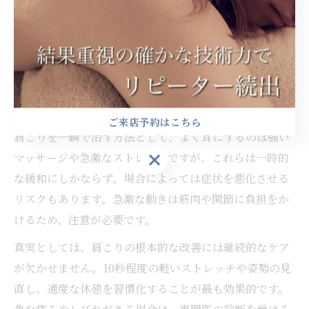
避けましょう。使用中に痛みや違和感を感じた場合はす
ぐに中止し、無理のない範囲で継続的に利用することが
大切です。こうしたポイントを押さえることで、肩こり
解消グッズの効果的な活用が可能になります。
肩こりを一瞬で治す方法の真実と注意点
ご来店予約はこちら
肩こりを一瞬で治す方法として、よく耳にするのは強い
ご来店予約はこちら
マッサージや急激なストレッチですが、これらは一時的
な緩和にしかならず、場合によっては症状を悪化させる
リスクもあります。急激な動きは筋肉や関節に負担をか
けるため、注意が必要です。
真実としては、肩こりの根本的な改善には継続的なケア
が欠かせません。10秒程度の軽いストレッチや姿勢の見
直し、適度な休憩を習慣化することが最も効果的です。