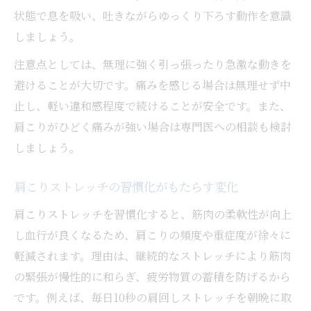
肩こり解消グッズ活用で速攻緩和を目指す
状態で息を吸い、吐きながらゆっくり下ろす動作を意識
肩こりマッサージの即効テクニックとポイ
しましょう。
ント
注意点としては、無理に強く引っ張ったり急激な動きを
肩こり緩和のための簡単セルフケアアイデ
避けることが大切です。痛みを感じる場合は無理せず中
ア
止し、軽い違和感程度で続けることが安全です。また、
肩こりに効くストレッチを短時間で実践す
肩こりがひどく痛みが強い場合は専門医への相談も検討
る
しましょう。
日常で続けたい肩こり解消の習慣づくり
肩こり緩和のための日常習慣の見直し方
肩こりストレッチの習慣化がもたらす変化
肩こり予防に役立つストレッチの続け方
肩こりストレッチを習慣化すると、筋肉の柔軟性が向上
肩こり対策に欠かせないリラックス習慣と
し血行が良くなるため、肩こりの頻度や重症度が徐々に
は
軽減されます。理由は、継続的なストレッチにより筋肉
の緊張が慢性的に和らぎ、疲労物質の蓄積を防げるから
肩こりを悪化させない体の動かし方の工夫
です。例えば、毎日10秒の肩回しストレッチを朝晩に取
肩こり緩和に効果的なセルフケアの習慣化