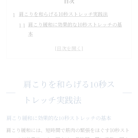
目次
肩こりを和らげる10秒ストレッチ実践法
肩こり緩和に効果的な10秒ストレッチの基
本
短時間で肩こりをほぐすコツと注意点
肩こりストレッチの習慣化がもたらす変化
デスクワーク中の肩こり対策ストレッチ実
例
肩こりを和らげる10秒ス
肩こりを感じた時に即効性のある動き方
重症度を見極める肩こりセルフチェック術
トレッチ実践法
肩こり重症度チェックで知るリスクサイン
肩こりの症状をセルフチェックする方法と
肩こり緩和に効果的な10秒ストレッチの基本
手順
肩こり緩和には、短時間で筋肉の緊張をほぐす10秒スト
肩こりが進行する前に気づくチェックポイ