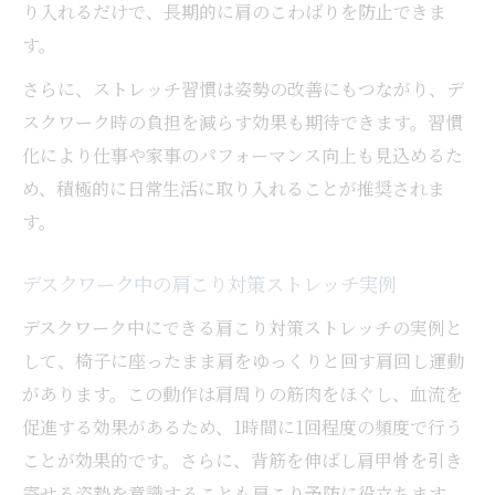
り入れるだけで、長期的に肩のこわばりを防止できま
肩こり対策のポイントと快適な毎日へのヒント
す。
肩こり緩和に必要な日常ケアのポイント紹
さらに、ストレッチ習慣は姿勢の改善にもつながり、デ
介
スクワーク時の負担を減らす効果も期待できます。習慣
快適な毎日を送るための肩こり対策術
化により仕事や家事のパフォーマンス向上も見込めるた
肩こりを防ぐ姿勢と動作を身につける方法
め、積極的に日常生活に取り入れることが推奨されま
肩こり改善で仕事や家事の効率を上げる工
す。
夫
肩こり対策におすすめのセルフマッサージ
デスクワーク中の肩こり対策ストレッチ実例
法
デスクワーク中にできる肩こり対策ストレッチの実例と
して、椅子に座ったまま肩をゆっくりと回す肩回し運動
があります。この動作は肩周りの筋肉をほぐし、血流を
促進する効果があるため、1時間に1回程度の頻度で行う
ことが効果的です。さらに、背筋を伸ばし肩甲骨を引き
寄せる姿勢を意識することも肩こり予防に役立ちます。