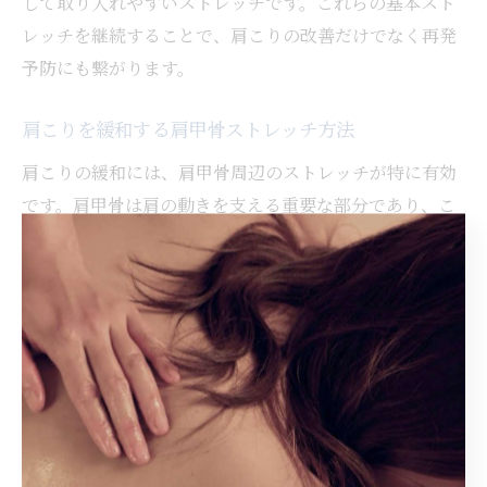
して取り入れやすいストレッチです。これらの基本スト
レッチを継続することで、肩こりの改善だけでなく再発
予防にも繋がります。
肩こりを緩和する肩甲骨ストレッチ方法
肩こりの緩和には、肩甲骨周辺のストレッチが特に有効
です。肩甲骨は肩の動きを支える重要な部分であり、こ
こが硬くなると肩全体の動きが悪くなり、筋肉のこりを
招きやすくなります。肩甲骨を意識したストレッチは、
肩こりの根本的な原因にアプローチできるためおすすめ
です。
具体的には、両手を肩に置き、肘を大きく回す動作や、
壁に手をついて肩甲骨を寄せるストレッチが効果的で
す。これらは自宅でも簡単に行え、デスクワークの合間
に取り入れることで血行改善と筋肉の柔軟性向上に役立