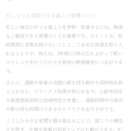
肩こり再発防止のための生活改善のヒント
肩こりと姿勢の関係を知るセルフケア習慣
忙しくても実践できる肩こり習慣のコツ
温熱療法で肩こりを和らげる毎日の工夫
忙しい毎日の中でも肩こりを予防・改善するには、無理
肩こり改善に役立つ温熱ケアの方法紹介
なく継続できる習慣づくりが重要です。ポイントは、長
時間同じ姿勢を続けないことと、こまめな休憩を取り入
自宅でできる肩こり温熱療法のポイント
れることです。例えば、1時間に1回は立ち上がって軽い
肩こり対策に温タオル活用の効果とコツ
ストレッチを行うだけでも筋肉の緊張緩和につながりま
入浴で肩こりを和らげるリラックス術
す。
温熱療法で血行促進し肩こり予防を実感
さらに、通勤や家事の合間に肩を回す動作や深呼吸を取
日常に根づく肩こり対策で快適な生活を
り入れると、リラックス効果が得られます。大阪市西区
肩こりに悩まないための生活習慣の見直し
や泉南郡田尻町の地域特性を考慮し、通勤時間中の車内
日常動作で肩こり予防を意識するポイント
や駅の待ち時間にできるセルフケアもおすすめです。
肩こり知らずの体づくりに欠かせない習慣
こうした小さな習慣を積み重ねることで、肩こりの慢性
肩こり対策は毎日の積み重ねが大切です
化を防ぎ、仕事や家事の効率アップにも繋がります。忙