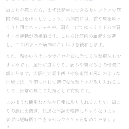
肩こりケアを継続するための工夫とポイン
肩こりを感じたら、まずは簡単にできるセルフケアで筋
ト
肉の緊張をほぐしましょう。具体的には、首や肩をゆっ
毎日3分でできる肩こり予防ストレッチ
くりと回すストレッチや、肩を上げてゆっくり下ろす肩
すくめ運動が効果的です。これらは筋肉の血流を促進
ストレッチで実感する肩こり軽減のコツ
し、こり固まった筋肉のこわばりを緩和します。
肩こり解消に役立つ基本ストレッチ術
肩こりを緩和する肩甲骨ストレッチ方法
また、温かいタオルやカイロを肩に当てる温熱療法もお
すすめです。血行が良くなり、痛みや重だるさの軽減に
仕事合間にできる肩こり予防の体操紹介
繋がります。大阪府大阪市西区や泉南郡田尻町のような
肩こりに効く深呼吸と姿勢意識の重要性
地域では、季節に応じて適切な温熱ケアを取り入れるこ
肩こりが楽になるストレッチのポイント
とで、日常の肩こり対策として有効です。
セルフケアが支える肩の健康と再発予防
このような簡単な方法を日常に取り入れることで、肩こ
肩こりを繰り返さないためのセルフケア
りの悪化を防ぎ、快適な体調を維持しやすくなります。
肩こり予防に大切な日々のケアポイント
まずは短時間でできるセルフケアから始めてみましょ
肩こりリスクを減らすセルフチェック法
う。