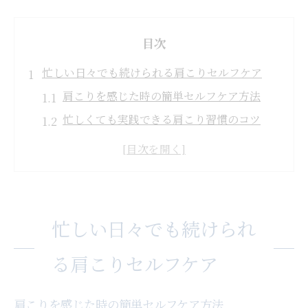
目次
忙しい日々でも続けられる肩こりセルフケア
肩こりを感じた時の簡単セルフケア方法
忙しくても実践できる肩こり習慣のコツ
デスクワーク中にできる肩こり対策の工夫
肩こり予防に役立つ日常動作の改善ポイン
ト
毎日続けやすい肩こりストレッチの紹介
忙しい日々でも続けられ
肩こり改善へ導く自宅ケアの新習慣
自宅で始める肩こりセルフケアの基本
る肩こりセルフケア
肩こりを和らげるおうち簡単ケアのすすめ
日常生活に溶け込む肩こり解消の新習慣
肩こりを感じた時の簡単セルフケア方法