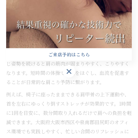
ちます。大阪市西区や泉南郡田尻町の住環境でも実践し
やすい方法で、根強い肩こりの緩和に繋がるでしょう。
仕事合間にできる肩こり予防の体操紹介
デスクワークや室内作業が多い方におすすめなのが、仕
事の合間にできる簡単な肩こり予防体操です。長時間同
ご来店予約はこちら
じ姿勢を続けると肩の筋肉が固まりやすく、こりやすく
ご来店予約はこちら
なります。短時間の体操で筋肉をほぐし、血流を促進す
ることが日常的な肩こり予防に繋がります。
例えば、椅子に座ったままできる肩甲骨の上下運動や、
首を左右にゆっくり倒すストレッチが効果的です。1時間
に1回を目安に、数分間取り入れるだけで肩への負担を軽
減できます。大阪府大阪市西区や泉南郡田尻町のオフィ
ス環境でも実践しやすく、忙しい合間のリフレッシュに