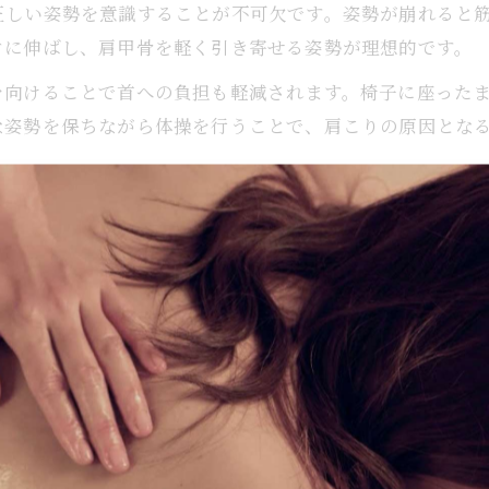
正しい姿勢を意識することが不可欠です。姿勢が崩れると
肩甲骨を動かす習慣で肩こりから解放される
ぐに伸ばし、肩甲骨を軽く引き寄せる姿勢が理想的です。
肩こり体操で肩甲骨をしっかり動かす方法
を向けることで首への負担も軽減されます。椅子に座った
肩こりと肩甲骨の関係を理解し改善へ導く
な姿勢を保ちながら体操を行うことで、肩こりの原因とな
肩こり体操で筋肉と血流を同時にケアする
肩甲骨運動を毎日の肩こり対策に取り入れる
ト
肩こり体操 ためしてガッテン流のポイント
こり体操は、科学的根拠に基づいた効果的なメソッドとして
肩こりに効く即効体操をわかりやすく解説
す。例えば、両手を後ろで組み肩甲骨を寄せる動作は、肩
肩こり体操 即効性が期待できる動きの特徴
肩こりを一瞬で緩和する体操の実践ポイント
とが推奨されており、継続することで慢性的な肩こりの緩
肩こり体操 動画で学べる即効ストレッチ法
ゆっくりと丁寧に動作を行うことが重要です。これらのポ
肩こり体操 1分でできる簡単な方法を紹介
肩こり ストレッチ 即効のやり方と注意点