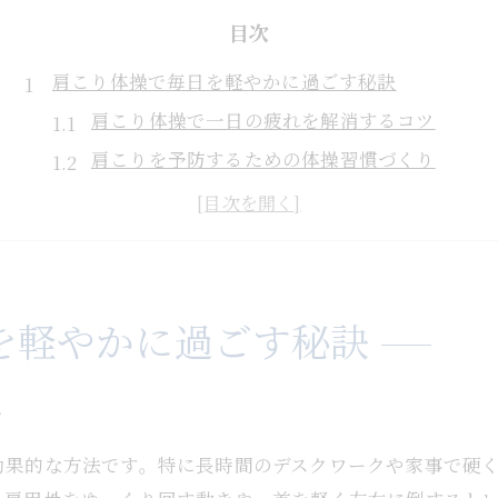
目次
肩こり体操で毎日を軽やかに過ごす秘訣
肩こり体操で一日の疲れを解消するコツ
肩こりを予防するための体操習慣づくり
肩こり体操の効果を高める正しい姿勢とは
肩こり体操 ためしてガッテンのポイント
肩こり体操で血流を促進し生活を快適に
短時間でできる肩こり解消ストレッチ法
を軽やかに過ごす秘訣
肩こり体操 1分でできる簡単ストレッチ法
肩こりに即効性が期待できるストレッチ例
ツ
肩こり ストレッチ 即効のコツと注意点
効果的な方法です。特に長時間のデスクワークや家事で硬
肩こり体操の効果的なタイミングと頻度