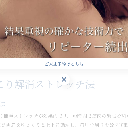
に
アとして、日々の生活の質を向上させる役割を果たします
ながるためです。例えば、肩甲骨を大きく回す体操は肩周
発予防にも効果的です。特に座ったままできる体操は、仕
肩の不快感が和らぎ、日常生活をより快適に過ごせるよう
ご来店予約はこちら
ご来店予約はこちら
こり解消ストレッチ法
チ法
間の簡単ストレッチが効果的です。短時間で筋肉の緊張を和
まま両肩をゆっくりと上下に動かし、肩甲骨周りをほぐす