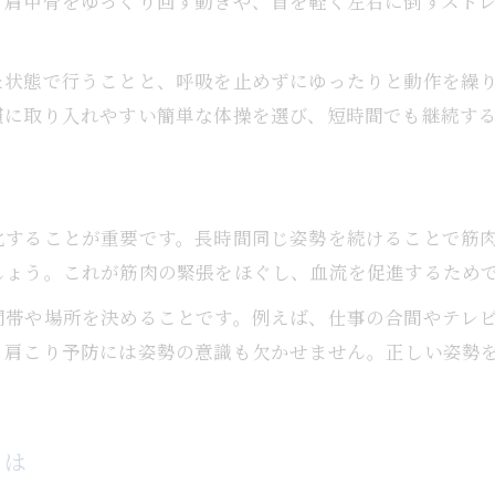
、肩甲骨をゆっくり回す動きや、首を軽く左右に倒すスト
肩こりを一瞬で和らげるストレッチ方法
肩こりを根本改善へ導くセルフ体操術
た状態で行うことと、呼吸を止めずにゆったりと動作を繰
肩こりの根本改善に役立つ体操の選び方
慣に取り入れやすい簡単な体操を選び、短時間でも継続す
肩こり体操 高齢者にもおすすめの方法
肩こり体操を習慣化し再発を防ぐポイント
り
肩こり体操と筋肉ケアで根本から改善する
することが重要です。長時間同じ姿勢を続けることで筋肉
肩こり 体操 YouTubeを活用した実践方法
しょう。これが筋肉の緊張をほぐし、血流を促進するため
座ったままでもできる肩こり緩和メソッド
間帯や場所を決めることです。例えば、仕事の合間やテレ
肩こり体操 座ったままで簡単にできる方法
、肩こり予防には姿勢の意識も欠かせません。正しい姿勢
デスクワーク中に試せる肩こり体操のコツ
肩こり体操 動画で学ぶ座りながらの動き
肩こり体操 座ったまま続ける習慣術
とは
肩こり緩和に役立つ椅子での体操ポイント