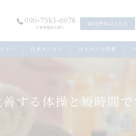
090-7583-6978
WEB予約はこちら
※営業電話お断り
ラリー
代表あいさつ
当サロンの特徴
アロママッサージ
ヘッドスパ
ストレッチ
改善する体操と短時間で
プライベートサロン
子連れ