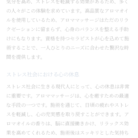
気分を高め、ストレスを軽減する効果があるため、多く
常連客が語る専門店の魅力
の人々がこの体験を求めています。高品質なアロマオイ
香りの力で心身をリフレッシュするアロママッ
ルを使用しているため、アロママッサージはただのリラ
サージの効果
クゼーションに留まらず、心身のバランスを整える手助
香りがもたらすリラクゼーション効果とは
けにもなります。資格を持つセラピストが心を込めて施
心の疲れを解消するためのアロマの選び方
術することで、一人ひとりのニーズに合わせた贅沢な時
アロママッサージで免疫力を高める
間を提供します。
香りが脳に与える影響とそのメリット
ストレス社会における心の休息
体験者が語る香りの効果とその変化
香りの種類による心理的効果の違い
ストレス社会に生きる現代人にとって、心の休息は非常
に重要です。アロママッサージは、心を癒すための最適
プロのセラピストが施すアロママッサージの魅
な手段の一つです。施術を通じて、日頃の疲れやストレ
力
スを軽減し、心の充実感を取り戻すことができます。ア
資格を持つセラピストによる信頼の施術
ロマオイルの香りは、脳に直接働きかけ、リラックス効
施術前のカウンセリングで適切なケアを提
果を高めてくれるため、施術後はスッキリとした気持ち
案