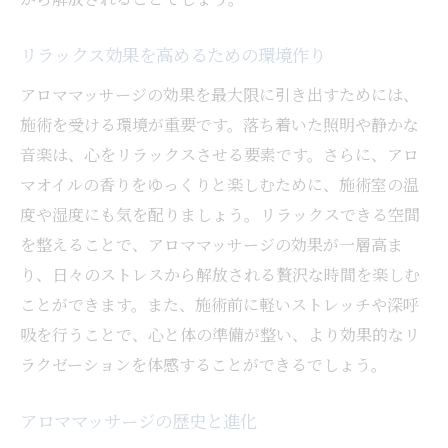
アロマオイルが肌に与える影響
リラックス効果を高めるための環境作り
体験者の声：アロマオイルで変わった生活
アロママッサージの効果を最大限に引き出すためには、
アロマオイルの保管方法と使用上の注意
施術を受ける環境が重要です。落ち着いた照明や静かな
日常の疲れを癒すアロママッサージのすすめ
音楽は、心をリラックスさせる要素です。さらに、アロ
忙しい現代人におすすめのリフレッシュ法
マオイルの香りをゆっくりと楽しむために、施術室の温
短時間でできるアロママッサージの効果
度や湿度にも気を配りましょう。リラックスできる空間
家庭でできる簡単アロマケア
を整えることで、アロママッサージの効果が一層高ま
アロママッサージを日課にするメリット
り、日々のストレスから解放される贅沢な時間を楽しむ
疲れを感じたときに試したいアロマオイル
ことができます。また、施術前に軽いストレッチや深呼
アロママッサージがもたらす睡眠改善効果
吸を行うことで、心と体の準備が整い、より効果的なリ
ラクゼーションを体感することができるでしょう。
アロママッサージの歴史と進化