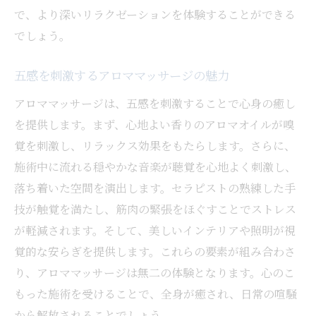
特別なイベントや記念日にぴったりのプラ
で、より深いリラクゼーションを体験することができる
ン
でしょう。
アロママッサージ専門店で体験する心地よい癒
しのひととき
五感を刺激するアロママッサージの魅力
初めての方でも安心の施術内容
アロママッサージは、五感を刺激することで心身の癒し
予約制で味わうプライベートな空間
を提供します。まず、心地よい香りのアロマオイルが嗅
お客様の声から知る専門店の評価
覚を刺激し、リラックス効果をもたらします。さらに、
施術中に流れる穏やかな音楽が聴覚を心地よく刺激し、
施術中に流れる心地よい音楽の効果
落ち着いた空間を演出します。セラピストの熟練した手
リピーターに愛される理由とは
技が触覚を満たし、筋肉の緊張をほぐすことでストレス
施術後のケアとアドバイス
が軽減されます。そして、美しいインテリアや照明が視
アロマオイルがもたらすリラクゼーション効果
覚的な安らぎを提供します。これらの要素が組み合わさ
アロマオイルの成分とその効能
り、アロママッサージは無二の体験となります。心のこ
日常生活に取り入れる方法
もった施術を受けることで、全身が癒され、日常の喧騒
季節ごとのおすすめオイル
から解放されることでしょう。