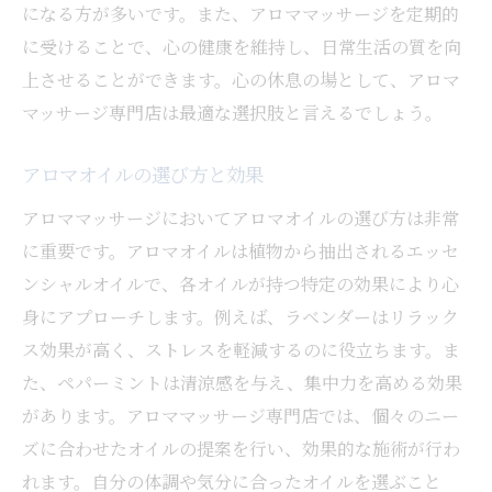
になる方が多いです。また、アロママッサージを定期的
プロが選ぶアロマオイルの秘密
に受けることで、心の健康を維持し、日常生活の質を向
個々の体調に合わせた施術方法
上させることができます。心の休息の場として、アロマ
施術中のリラックス効果を最大限に引き出
マッサージ専門店は最適な選択肢と言えるでしょう。
す技術
施術後に感じる心地よい疲労回復効果
アロマオイルの選び方と効果
ストレス解消に最適なアロママッサージの選び
アロママッサージにおいてアロマオイルの選び方は非常
方
に重要です。アロマオイルは植物から抽出されるエッセ
自分に合ったアロマオイルの選び方
ンシャルオイルで、各オイルが持つ特定の効果により心
身にアプローチします。例えば、ラベンダーはリラック
施術時間とコースの選び方
ス効果が高く、ストレスを軽減するのに役立ちます。ま
口コミや評判を参考にする方法
た、ペパーミントは清涼感を与え、集中力を高める効果
訪れる前に知っておきたいこと
があります。アロママッサージ専門店では、個々のニー
初心者におすすめのアロママッサージコー
ズに合わせたオイルの提案を行い、効果的な施術が行わ
ス
れます。自分の体調や気分に合ったオイルを選ぶこと