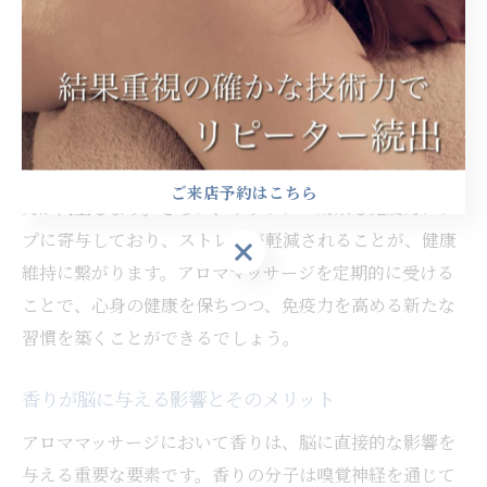
抗菌作用や抗炎症作用があり、これらが体内の免疫機能
を活性化します。例えば、ティーツリーやラベンダーな
どのオイルは、免疫系に良い影響を与えるとされていま
す。マッサージ自体も血行を促進し、リンパの流れをス
ムーズにすることで、老廃物を排出しやすくします。そ
の結果、身体の防御機能が強化され、病気に対する抵抗
ご来店予約はこちら
力が向上します。さらに、リラックス効果も免疫力アッ
プに寄与しており、ストレスが軽減されることが、健康
ご来店予約はこちら
維持に繋がります。アロママッサージを定期的に受ける
ことで、心身の健康を保ちつつ、免疫力を高める新たな
習慣を築くことができるでしょう。
香りが脳に与える影響とそのメリット
アロママッサージにおいて香りは、脳に直接的な影響を
与える重要な要素です。香りの分子は嗅覚神経を通じて