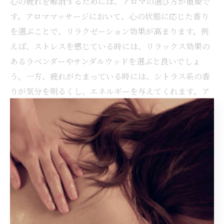
心の疲れを解消するためには、アロマの選び方が重要で
す。アロママッサージにおいて、心の状態に応じた香り
を選ぶことで、リラクゼーション効果が高まります。例
えば、ストレスを感じている時には、リラックス効果の
あるラベンダーやサンダルウッドを選ぶと良いでしょ
う。一方、疲れがたまっている時には、シトラス系の香
りが気分を明るくし、エネルギーを与えてくれます。ア
ロマオイルの香りの選択肢は豊富で、自分の気分に合わ
せて選ぶことで、より効果的に心の疲れを癒すことがで
きます。香りの力を上手に活用し、癒しの時間を楽しん
でみてください。
アロママッサージで免疫力を高める
アロママッサージは、心と体を癒すだけでなく、免疫力
を高める効果も持っています。特定のアロマオイルには