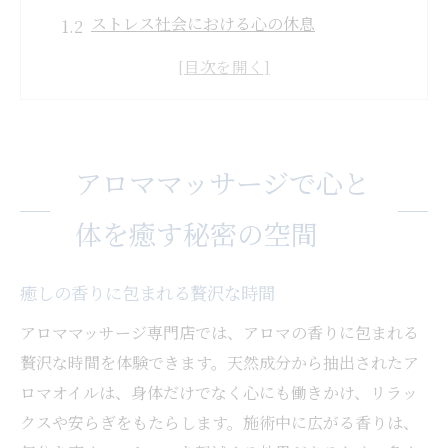
ストレス社会における心の休息
アロマオイルの選び方と効果
五感を刺激するアロママッサージの魅力
リラックス効果を高めるための環境作り
アロママッサージの歴史と進化
アロママッサージで心と
アロママッサージ専門店が提供する至福の時間
とは
体を癒す秘密の空間
個別対応で心と体のバランスを整える
専門店ならではのプロフェッショナルな施
癒しの香りに包まれる贅沢な時間
術
アロママッサージ専門店では、アロマの香りに包まれる
癒しの空間で味わう心地よいひととき
贅沢な時間を体験できます。天然成分から抽出されたア
週末のリフレッシュに最適なプラン
ロマオイルは、身体だけでなく心にも働きかけ、リラッ
クスや安らぎをもたらします。施術中に広がる香りは、
アロマオイルの種類とその効能