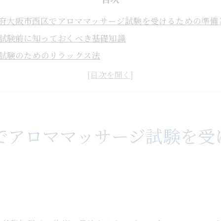
府大阪市西区でアロママッサージ試験を受けるための準備
試験前に知っておくべき基礎知識
試験のためのリラックス法
必要なアロマオイルとその選び方
試験に向けたスケジュール管理
試験前の心構えとメンタルケア
大阪市西区での試験会場情報
でアロママッサージ試験を受
ママッサージ試験に向けた大阪市西区のおすすめスポット
試験前日に訪れたいリラックススポット
アロマオイル購入におすすめのショップ
試験後に立ち寄りたいカフェ
施術練習に最適なレンタルスペース