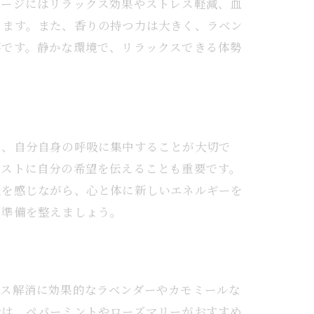
サージにはリラックス効果やストレス軽減、血
ります。また、香りの持つ力は大きく、ラベン
要です。静かな環境で、リラックスできる体勢
。
に、自分自身の呼吸に集中することが大切で
ピストに自分の希望を伝えることも重要です。
韻を感じながら、心と体に新しいエネルギーを
の準備を整えましょう。
ポイント
レス解消に効果的なラベンダーやカモミールな
合は、ペパーミントやローズマリーがおすすめ