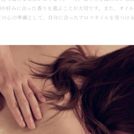
必要な持ち物リスト
調や好みに合った香りを選ぶことが大切です。また、オイ
試験前に避けたい行動
ての心の準備として、自分に合ったアロマオイルを見つけ
試験中のリラックス法
ママッサージ試験に合格するための大阪市西区での準備ガ
試験準備におすすめのアロマブレンド
日常生活で取り入れたいルーティン
には、スケジュール管理が鍵です。まず、試験日から逆算
、心身のリフレッシュを図るのがポイントです。具体的に
試験対策のための勉強法
集中力を高めることができます。さらに、試験前日は特に
大阪市西区のアロマ教室の活用法
サージを効果的にスケジュールに組み込むことで、試験に
試験前に実践したい自己ケア
試験当日の心の整え方
市西区アロママッサージ試験を通じて得られる心と体の健
緊張や不安を軽減することができます。特に、ラベンダー
試験を通じて実感するリラックス効果
になります。試験の前日には、心を整えるためにアロママ
アロママッサージがもたらすストレス解消