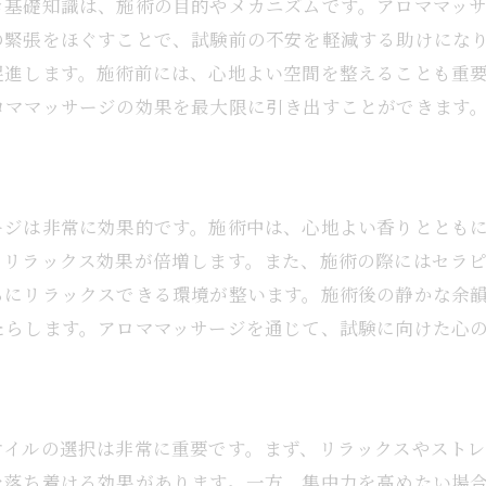
き基礎知識は、施術の目的やメカニズムです。アロママッ
受験生に人気のリラクゼーション施設
の緊張をほぐすことで、試験前の不安を軽減する助けにな
地元のアロマ専門店の紹介
促進します。施術前には、心地よい空間を整えることも重
ママッサージ試験成功の秘訣大阪市西区での体験談
ロママッサージの効果を最大限に引き出すことができます
実際に試験を受けた人の声
成功者が語る対策法
失敗から学ぶ試験の注意点
ージは非常に効果的です。施術中は、心地よい香りととも
試験合格に役立ったアイテム
、リラックス効果が倍増します。また、施術の際にはセラ
モチベーション維持の方法
らにリラックスできる環境が整います。施術後の静かな余
仲間との情報交換の重要性
たらします。アロママッサージを通じて、試験に向けた心
市西区でアロママッサージ試験に挑む前に知っておきたい
試験要項と受験の流れ
試験直前に確認するべき事項
オイルの選択は非常に重要です。まず、リラックスやスト
試験会場のアクセス方法
を落ち着ける効果があります。一方、集中力を高めたい場