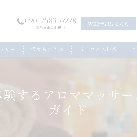
090-7583-6978
WEB予約はこちら
※営業電話お断り
ラリー
代表あいさつ
当サロンの特徴
アロママッサージ
ヘッドスパ
体験するアロママッサー
ストレッチ
ガイド
プライベートサロン
子連れ