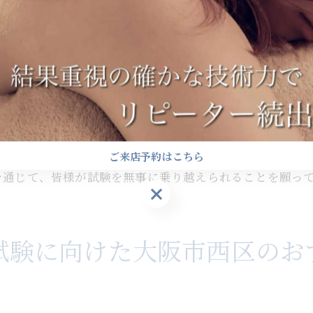
じることが大切です。ポジティブな言葉を自分にかけるこ
試験後の心の変化と成長
ッサージ後の余韻を楽しみながら、深い呼吸を心掛けると
健康改善につながるアロマの力
試験を通じて得た新しい生活習慣
心身のバランスを整える体験
るサロンが多く、試験を控えた方々にとって最適なリラク
ママッサージ試験対策大阪市西区の施設活用法
っきりした気持ちで試験に臨むことができるでしょう。ま
試験準備に利用したい施設一覧
は、アロママッサージで得たリラックス効果を活かしつつ
ご来店予約はこちら
おすすめのレンタルルーム活用法
を通じて、皆様が試験を無事に乗り越えられることを願っ
地元のアロマスクールの選び方
ご来店予約はこちら
試験対策に役立つツール紹介
試験直前に訪れたいリラクゼーション施設
試験に向けた大阪市西区のお
試験後に利用する施設のおすすめ
市西区でのアロママッサージ試験後のリラックス方法
ト