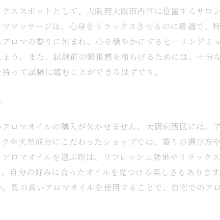
試験後に訪れたい癒しのスポット
ックススポットとして、大阪府大阪市西区に位置するサロ
リラックスを促すアロマオイルの使い方
ロママッサージは、心身をリラックスさせるのに最適で、
試験疲れを癒すセルフマッサージ
はアロマの香りに包まれ、心を穏やかにするヒーリングミ
心を解放するおすすめのアクティビティ
しょう。また、試験前の緊張感を和らげるためには、十分
試験後のストレス解消法
を持って試験に臨むことができるはずです。
試験を振り返るセルフチェック法
プ
いアロマオイルの購入が欠かせません。大阪府西区には、
ックや天然成分にこだわったショップでは、香りの選び方
。アロマオイルを選ぶ際は、リフレッシュ効果やリラック
き、自分の好みに合ったオイルを見つける楽しさもありま
い。質の高いアロマオイルを使用することで、自宅でのア