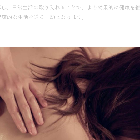
血行促進につながるアロママッサージ
解し、日常生活に取り入れることで、より効果的に健康を
健康的な生活を送る一助となります。
アロママッサージがもたらす筋肉のリフレッシュ
アロママッサージの効果を最大限に引き出すためのポ
アロママッサージで心身をリフレッシュする具体的なステ
リフレッシュ効果を高めるアロママッサージの方法
めに非常に効果的です。その中でも、免疫力の向上に寄与
れており、これが身体の防御機能を強化する助けとなりま
心身の疲れを癒すアロママッサージのプロセス
がスムーズになります。これにより、体内の免疫細胞の働
アロママッサージで効果的にリフレッシュするには
レスが軽減されることも、免疫力向上に寄与します。アロ
日々の疲労回復に役立つアロママッサージ
慣を作り上げていきましょう。
心身のリフレッシュを促すアロマの選び方
アロママッサージを取り入れたリフレッシュ習慣
法
生活の質を高めるアロママッサージの活用法
めに非常に効果的な手法です。特に、アロマオイルの香り
日々の生活にアロママッサージを取り入れる利点
イルはリラックス効果が高く、心の緊張を解きほぐします
アロママッサージがもたらす生活の質向上