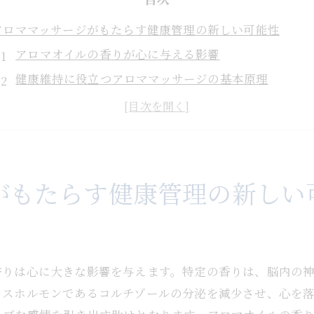
アロママッサージがもたらす健康管理の新しい可能性
アロマオイルの香りが心に与える影響
健康維持に役立つアロママッサージの基本原理
アロマとマッサージの相乗効果を理解する
アロママッサージによる免疫力の向上
心と体のバランスを整えるアロマ活用法
健康管理に欠かせないアロママッサージの役割
がもたらす健康管理の新しい
現代人のストレスを癒すアロママッサージの実践方法
ストレス軽減に効果的なアロマオイルの選び方
アロママッサージで日常のストレスを取り除く方法
香りは心に大きな影響を与えます。特定の香りは、脳内の
リラクゼーションを促すアロマテクニック
レスホルモンであるコルチゾールの分泌を減少させ、心を
ストレスを軽減するためのアロママッサージの手順