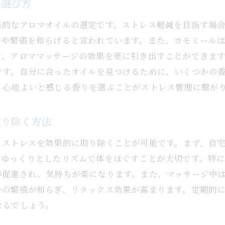
アロママッサージで心地よい日常を実現する方法
の選び方
日常生活にアロママッサージを取り入れて心地よさを
果的なアロマオイルの選定です。ストレス軽減を目指す場
アロママッサージによる日常の癒し効果
安や緊張を和らげると言われています。また、カモミール
心地よい日常を支えるアロマ活用法
で、アロママッサージの効果を更に引き出すことができま
アロママッサージで毎日を快適に過ごす秘訣
です。自分に合ったオイルを見つけるために、いくつかの
、心地よいと感じる香りを選ぶことがストレス管理に繋が
アロマを活用した心地よい生活スタイルの提案
取り除く方法
、ストレスを効果的に取り除くことが可能です。まず、自
、ゆっくりとしたリズムで体をほぐすことが大切です。特
が促進され、気持ちが楽になります。また、マッサージ中
身の緊張が和らぎ、リラックス効果が高まります。定期的
なるでしょう。