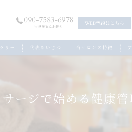
090-7583-6978
WEB予約はこちら
※営業電話お断り
ラリー
代表あいさつ
当サロンの特徴
アロママッサージ
ヘッドスパ
ストレッチ
ッサージで始める健康管
プライベートサロン
子連れ