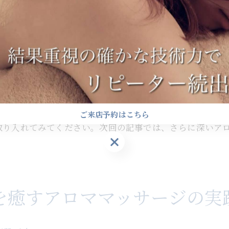
な日常生活にプラスの影響を与えることができます。さら
健康的なライフスタイルを支えるアロママッサージ
レッシュされます。このように、アロママッサージは健康
アロママッサージで心地よい生活空間を作る
生活の質を高めるためのアロマオイル活用法
ジの役割
アロママッサージで豊かな生活を送るためのヒント
な役割を果たします。身体の疲労やストレスを軽減し、心
アロマの力を借りた健康管理の新しいアプローチ
免疫力が向上し、病気の予防にもつながります。また、ア
アロマを健康管理に活用するメリット
ミントオイルは集中力を高め、日常生活のパフォーマンス
ご来店予約はこちら
アロマオイルを使った新しい健康管理方法
取り入れてみてください。次回の記事では、さらに深いア
アロママッサージによる新しいヘルスケアの可能性
ご来店予約はこちら
アロマと健康管理を結びつける革新的なアイデア
アロマの力で健康を管理するための基本
を癒すアロママッサージの実
アロマを使った健康管理の最新トレンド
アロママッサージを通じて得られる心地よい日常の作り方