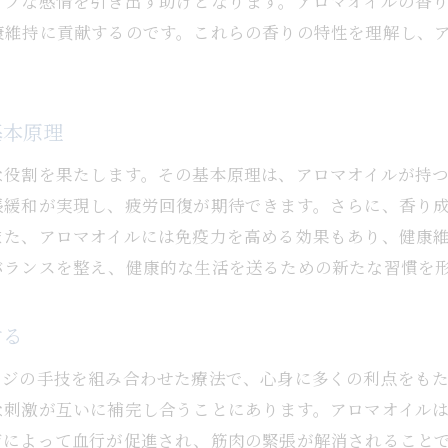
ィブな感情を引き出す助けとなります。アロマオイルの香
心の緊張を和らげるアロママッサージの実践
康維持に貢献するのです。これらの香りの特性を理解し、
アロママッサージで健やかな心を保つ秘訣
アロママッサージで日常に取り入れるリラックスの習慣
日常生活にアロママッサージを取り入れるヒント
基本原理
リラックスのためのアロマオイルの使い方
な役割を果たします。その基本原理は、アロマオイルが持
毎日続けられる簡単なアロママッサージの習慣
張緩和が実現し、疲労回復が期待できます。さらに、香り
アロマディフューザーで作る心地よい空間
また、アロマオイルには免疫力を高める効果もあり、健康
就寝前のリラックスに最適なアロママッサージ
バランスを整え、健康的な生活を送るための新たな習慣を
アロマを活用したリラックス方法の新提案
健康を支えるアロママッサージの秘密に迫る
する
アロマオイルの成分が持つ健康効果を解説
ージの手技を組み合わせた療法で、心身に多くの利点をも
アロママッサージが健康に与える多面的な効果
な刺激が互いに補完し合うことにあります。アロマオイル
肌の健康を守るアロママッサージの技法
ジによって血行が促進され、筋肉の緊張が解消されること