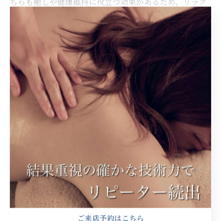
ちらも癒しや健康維持に役立つ効果があるため、リラク
ゼーションを求める方にはぜひおすすめしたいマッサー
ジ種類です。選ぶなら、ぜひアロママッサージか足裏マ
ッサージを。
おうちで手軽に！
ご自宅で手軽にリラックスしたいと思ったことはありま
せんか？リラクゼーションサロンに行く時間やお金がな
くても、おうちで簡単にリラックスできます。アロマオ
イルを使ったアロマテラピー、ストレッチ、マッサージ
など、おうちでできるリラックス方法はたくさんありま
す。また、リラックスするためには、環境も大切です。
日常の生活音を消したり、照明を暗くしたりして、充分
なリラックス空間を作ってください。あなたがおうちで
ご来店予約はこちら