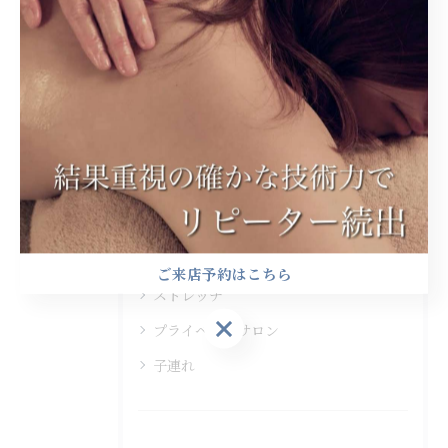
#阿波座
カテゴリー
Categories
全てのカテゴリー
ヘッドスパ
アロママッサージ
ご来店予約はこちら
ストレッチ
ご来店予約はこちら
プライベートサロン
子連れ