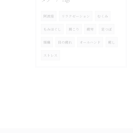
タグ
Tags
阿波座
リラクゼーション
むくみ
もみほぐし
肩こり
疲労
足つぼ
頭痛
目の疲れ
オールハンド
癒し
ストレス