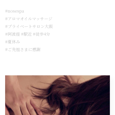
#nosespa
#アロマオイルマッサージ
#プライベートサロン大阪
#阿波座 #駅近 #徒歩4分
#夏休み
#ご先祖さまに感謝
< 前のページ
一覧に戻る
次のページ >
関連タグ