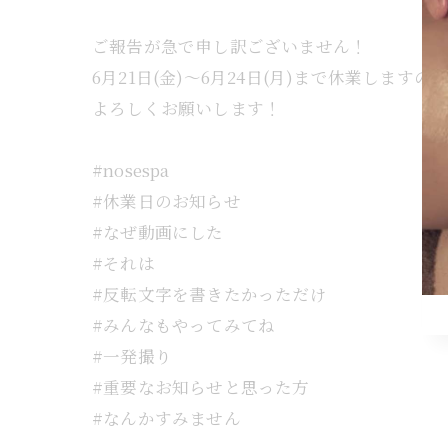
ご報告が急で申し訳ございません！
6月21日(金)～6月24日(月)まで休業しますの
よろしくお願いします！
#nosespa
#休業日のお知らせ
#なぜ動画にした
#それは
#反転文字を書きたかっただけ
#みんなもやってみてね
#一発撮り
#重要なお知らせと思った方
#なんかすみません