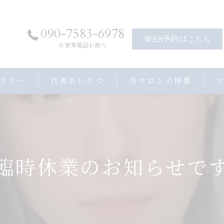
090-7583-6978
WEB予約はこちら
※営業電話お断り
ラリー
代表あいさつ
当サロンの特徴
アロママッサージ
ヘッドスパ
ストレッチ
臨時休業のお知らせで
プライベートサロン
子連れ