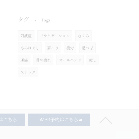
タグ
Tags
阿波座
リラクゼーション
むくみ
もみほぐし
肩こり
疲労
足つぼ
頭痛
目の疲れ
オールハンド
癒し
ストレス
はこちら
WEB予約はこちら