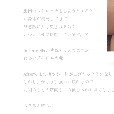
施術中ストレッチをしようとすると
お身体が反発してきて←
無意識に押し戻されるので
いつも必死に格闘しています。笑
Beforeの時、片腕で支えてますが
じつは超必死映像😂
Afterでまだ緩やかに膝が曲げれるようにな
しかし、かなり手強いお疲れなので
前側のももの筋肉もこの後しっかりほぐしま
もちろん腰もね！