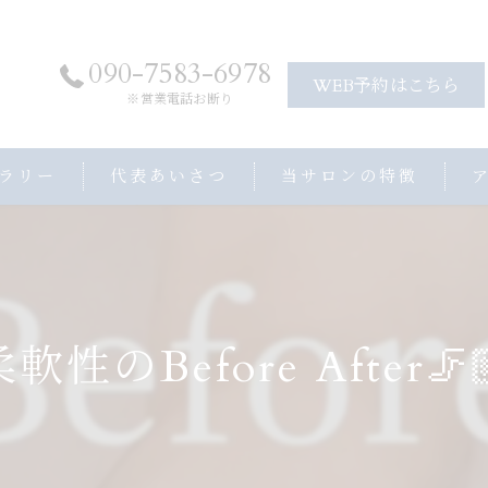
090-7583-6978
WEB予約はこちら
※営業電話お断り
ラリー
代表あいさつ
当サロンの特徴
アロママッサージ
ヘッドスパ
ストレッチ
軟性のBefore After🦵
プライベートサロン
子連れ