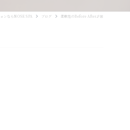
ンならNOSE SPA
ブログ
柔軟性のBefore After🦵🏼