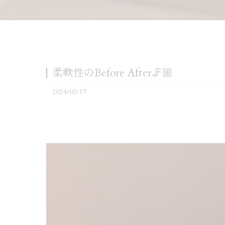
柔軟性のBefore After🦵🏼
2024/02/17