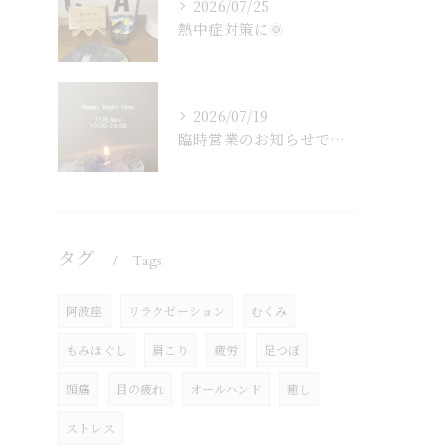
2026/07/25
熱中症対策に🌞
2026/07/19
臨時営業のお知らせです🐈‍⬛🌙
タグ
Tags
阿波座
リラクゼーション
むくみ
もみほぐし
肩こり
疲労
足つぼ
頭痛
目の疲れ
オールハンド
癒し
ストレス