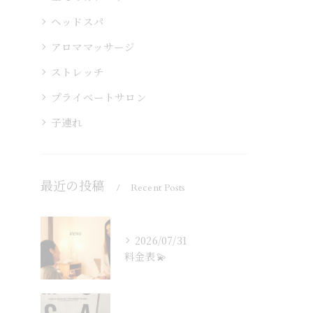
ヘッドスパ
アロママッサージ
ストレッチ
プライベートサロン
子連れ
最近の投稿
Recent Posts
2026/07/31
料金表💫