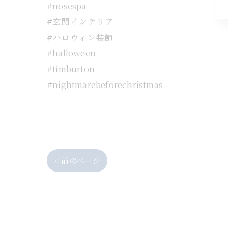
#nosespa
#玄関インテリア
#ハロウィン装飾
#halloween
#timburton
#nightmarebeforechristmas
< 前のページ