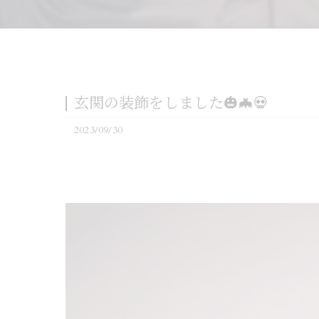
玄関の装飾をしました🎃🦇💀
2023/09/30