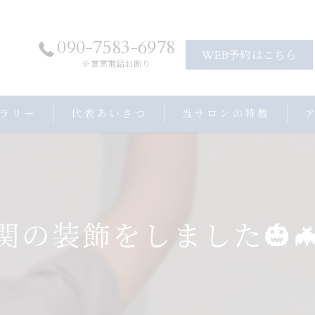
090-7583-6978
WEB予約はこちら
※営業電話お断り
ラリー
代表あいさつ
当サロンの特徴
アロママッサージ
ヘッドスパ
ストレッチ
関の装飾をしました🎃🦇
プライベートサロン
子連れ